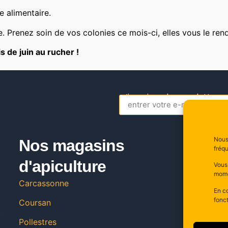
e alimentaire.
re. Prenez soin de vos colonies ce mois-ci, elles vous le rend
 de juin au rucher !
s’inscrire a la newsletter
Alternative:
Nous 
Nos magasins
C
fréqu
d'apiculture
20
Vous
11
mome
Carcassonne
Fr
En co
fonct
Coursan
,
04
Pollestres
c