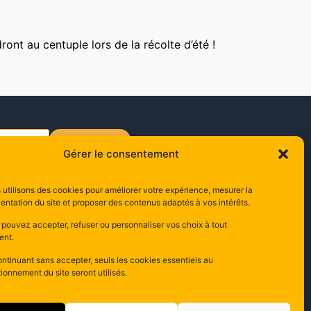
ront au centuple lors de la récolte d’été !
s'inscrire
Gérer le consentement
utilisons des cookies pour améliorer votre expérience, mesurer la
ontact
entation du site et proposer des contenus adaptés à vos intérêts.
0 Rue Edouard Branly,
 pouvez accepter, refuser ou personnaliser vos choix à tout
000 Carcassonne
nt.
ance
ntinuant sans accepter, seuls les cookies essentiels au
ionnement du site seront utilisés.
 68 47 12 04
ompta@apicop.com