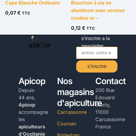
Cape Blanche Ordinaire
Bouchon à vis en
aluminum avec verseur
0,07
€
TTC
couleur or –
0,12
€
TTC
s’inscrire a la
newsletter
s'inscrire
Alternative:
Apicop
Nos
Contact
magasins
Depuis
200 Rue
44 ans,
Edouard
d'apiculture
Apicop
Branly,
accompagne
Carcassonne
11000
les
Carcassonne
Coursan
apiculteurs
France
d’Occitanie
Pollestres