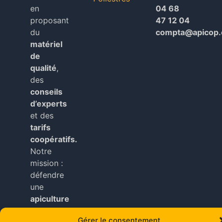
en
04 68
proposant
47 12 04
du
compta@apicop
matériel
de
qualité
,
des
conseils
d’experts
et des
tarifs
coopératifs.
Notre
mission :
défendre
une
apiculture
locale
,
Gérer le consentement