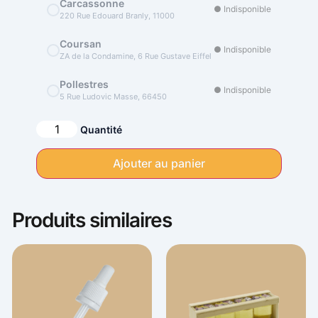
Carcassonne
● Indisponible
220 Rue Edouard Branly, 11000
Coursan
● Indisponible
ZA de la Condamine, 6 Rue Gustave Eiffel
Pollestres
● Indisponible
5 Rue Ludovic Masse, 66450
Alternative:
Quantité
Ajouter au panier
Produits similaires