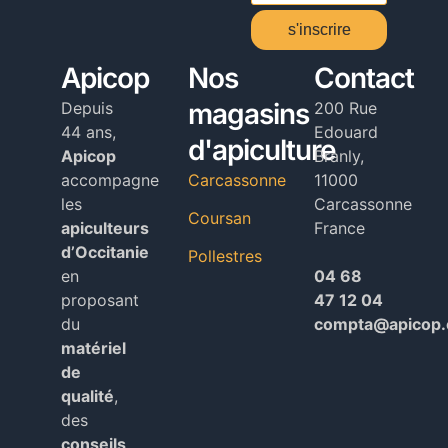
s'inscrire
Alternative:
Apicop
Nos
Contact
magasins
Depuis
200 Rue
44 ans,
Edouard
d'apiculture
Apicop
Branly,
accompagne
Carcassonne
11000
les
Carcassonne
Coursan
apiculteurs
France
d’Occitanie
Pollestres
en
04 68
proposant
47 12 04
du
compta@apicop
matériel
de
qualité
,
des
conseils