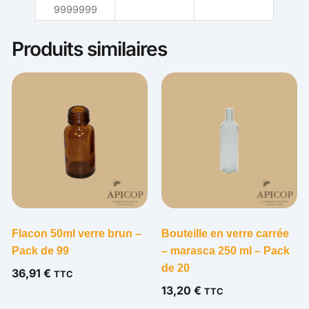
9999999
Produits similaires
Flacon 50ml verre brun –
Bouteille en verre carrée
Pack de 99
– marasca 250 ml – Pack
de 20
36,91
€
TTC
13,20
€
TTC