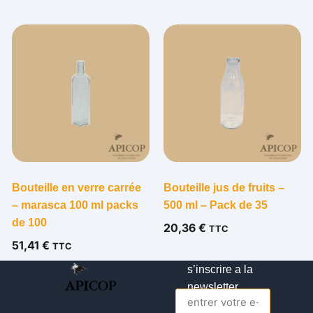
Bouteille en verre carrée
Bouteille jus de fruits –
– marasca 100 ml packs
500 ml – Pack de 35
de 100
20,36
€
TTC
51,41
€
TTC
s’inscrire a la
newsletter