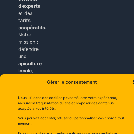
d’experts
et des
tarifs
coopératifs.
Notre
mission :
défendre
une
apiculture
locale
,
durable
Gérer le consentement
et
accessible
Nous utilisons des cookies pour améliorer votre expérience,
à tous
mesurer la fréquentation du site et proposer des contenus
nos
adaptés à vos intérêts.
adhérents
.
Vous pouvez accepter, refuser ou personnaliser vos choix à tout
moment.
Copyright © depuis 2025 dsm– la maison d’abeilles
En continuant sans accepter, seuls les cookies essentiels au