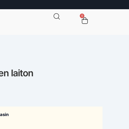
0
en laiton
gasin