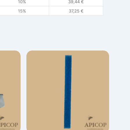
10%
39,44
€
15%
37,25
€