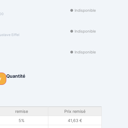
● Indisponible
000
● Indisponible
stave Eiffel
● Indisponible
Quantité
Alternative:
r
remise
Prix remisé
5%
41,63
€