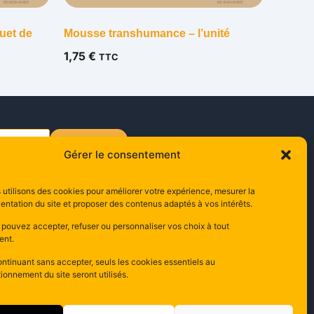
quet de
Mousse transhumance – l’unité
1,75
€
TTC
s'inscrire
Gérer le consentement
utilisons des cookies pour améliorer votre expérience, mesurer la
ontact
entation du site et proposer des contenus adaptés à vos intérêts.
0 Rue Edouard Branly,
 pouvez accepter, refuser ou personnaliser vos choix à tout
000 Carcassonne
nt.
ance
ntinuant sans accepter, seuls les cookies essentiels au
ionnement du site seront utilisés.
 68 47 12 04
ompta@apicop.com