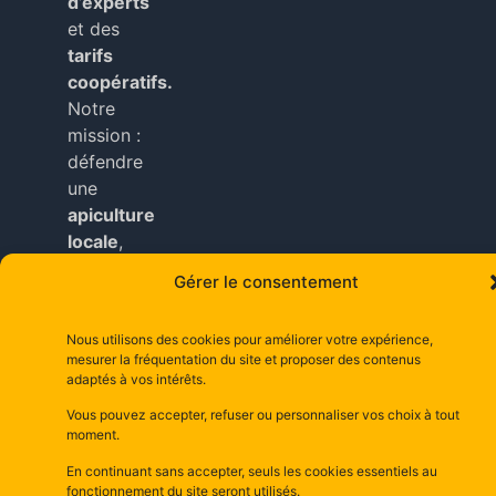
d’experts
et des
tarifs
coopératifs.
Notre
mission :
défendre
une
apiculture
locale
,
durable
Gérer le consentement
et
accessible
Nous utilisons des cookies pour améliorer votre expérience,
à tous
mesurer la fréquentation du site et proposer des contenus
nos
adaptés à vos intérêts.
adhérents
.
Vous pouvez accepter, refuser ou personnaliser vos choix à tout
moment.
Copyright © depuis 2025 dsm– la maison d’abeilles
En continuant sans accepter, seuls les cookies essentiels au
depuis 1981–
Mentions Légales
fonctionnement du site seront utilisés.