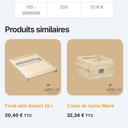
100 -
20%
37,16
€
9999999
Produits similaires
Fond aéré dadant 10 c
Corps de ruche Warré
20,40
€
32,34
€
TTC
TTC