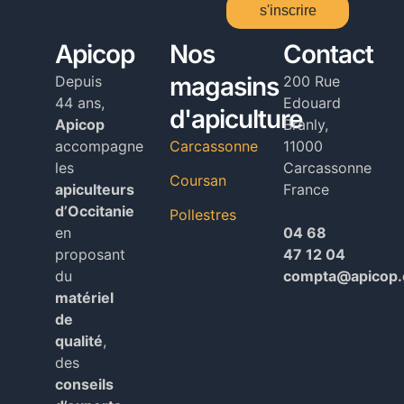
s'inscrire
Alternative:
Apicop
Nos
Contact
magasins
Depuis
200 Rue
44 ans,
Edouard
d'apiculture
Apicop
Branly,
accompagne
Carcassonne
11000
les
Carcassonne
Coursan
apiculteurs
France
d’Occitanie
Pollestres
en
04 68
proposant
47 12 04
du
compta@apicop
matériel
de
qualité
,
des
conseils