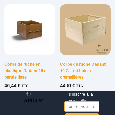
Corps de ruche en
Corps de ruche Dadant
plastique Dadant 10 c-
10 C – mi-bois à
bande lisse
crémaillères
46,44
€
44,51
€
TTC
TTC
s’inscrire a la
newsletter