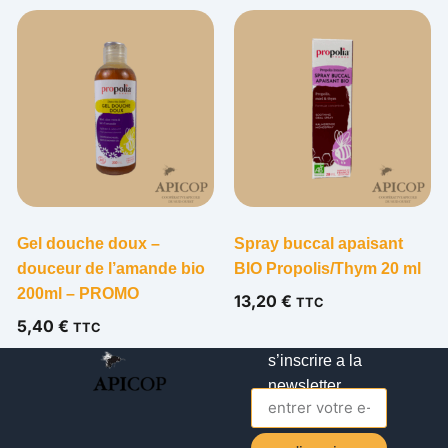
Gel douche doux –
Spray buccal apaisant
douceur de l’amande bio
BIO Propolis/Thym 20 ml
200ml – PROMO
13,20
€
TTC
5,40
€
TTC
s’inscrire a la
newsletter