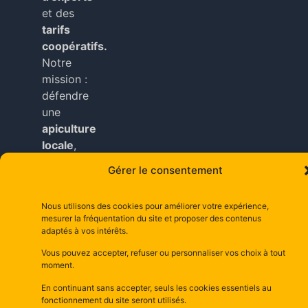
et des
tarifs
coopératifs.
Notre
mission :
défendre
une
apiculture
locale
,
durable
Gérer le consentement
et
accessible
Nous utilisons des cookies pour améliorer votre expérience,
à tous
mesurer la fréquentation du site et proposer des contenus
nos
adaptés à vos intérêts.
adhérents
.
Vous pouvez accepter, refuser ou personnaliser vos choix à tout
moment.
Copyright © depuis 2025 dsm– la maison d’abeilles
En continuant sans accepter, seuls les cookies essentiels au
depuis 1981–
Mentions Légales
fonctionnement du site seront utilisés.