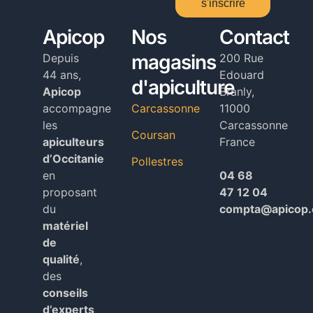
s'inscrire
Alternative:
Apicop
Nos
Contact
magasins
Depuis
200 Rue
44 ans,
Edouard
d'apiculture
Apicop
Branly,
accompagne
Carcassonne
11000
les
Carcassonne
Coursan
apiculteurs
France
d’Occitanie
Pollestres
en
04 68
proposant
47 12 04
du
compta@apicop
matériel
de
qualité
,
des
conseils
d’experts