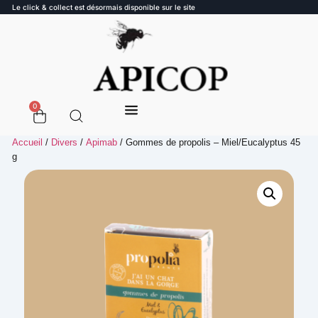
Le click & collect est désormais disponible sur le site
0
Accueil
/
Divers
/
Apimab
/ Gommes de propolis – Miel/Eucalyptus 45
g