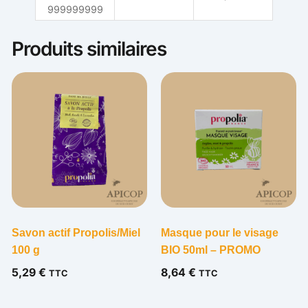
999999999
Produits similaires
Savon actif Propolis/Miel
Masque pour le visage
100 g
BIO 50ml – PROMO
5,29
€
8,64
€
TTC
TTC