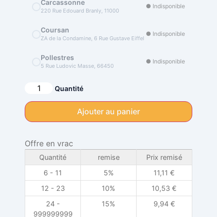
Carcassonne
● Indisponible
220 Rue Edouard Branly, 11000
Coursan
● Indisponible
ZA de la Condamine, 6 Rue Gustave Eiffel
Pollestres
● Indisponible
5 Rue Ludovic Masse, 66450
Alternative:
Quantité
Ajouter au panier
Offre en vrac
Quantité
remise
Prix remisé
6 - 11
5%
11,11
€
12 - 23
10%
10,53
€
24 -
15%
9,94
€
999999999