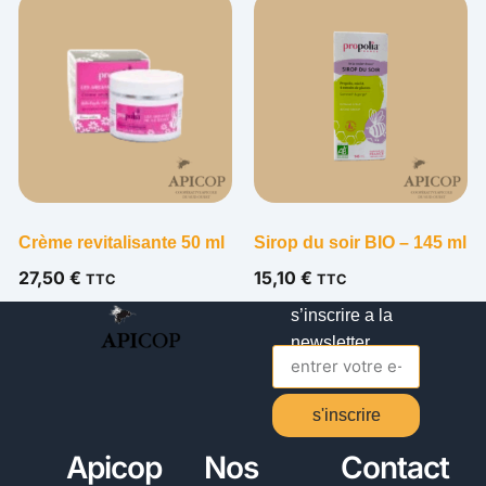
Crème revitalisante 50 ml
Sirop du soir BIO – 145 ml
27,50
€
15,10
€
TTC
TTC
s’inscrire a la
newsletter
s'inscrire
Alternative:
Apicop
Nos
Contact