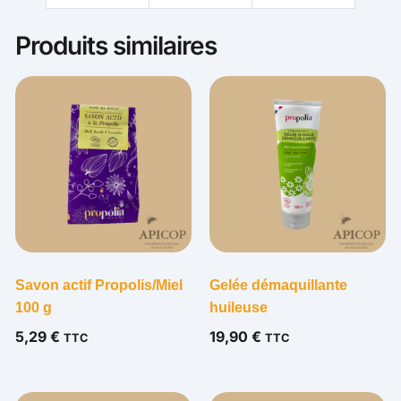
Produits similaires
Savon actif Propolis/Miel
Gelée démaquillante
100 g
huileuse
5,29
€
19,90
€
TTC
TTC