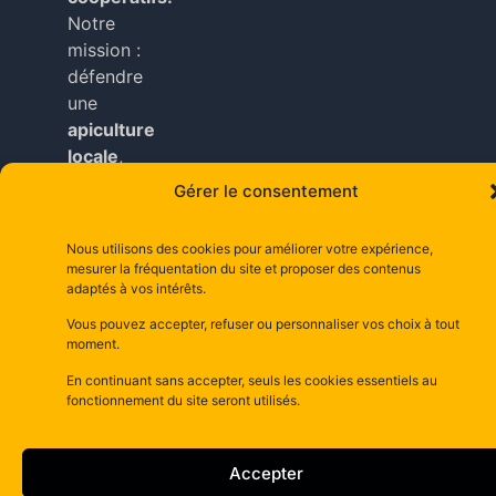
Notre
mission :
défendre
une
apiculture
locale
,
durable
Gérer le consentement
et
accessible
Nous utilisons des cookies pour améliorer votre expérience,
à tous
mesurer la fréquentation du site et proposer des contenus
nos
adaptés à vos intérêts.
adhérents
.
Vous pouvez accepter, refuser ou personnaliser vos choix à tout
moment.
Copyright © depuis 2025 dsm– la maison d’abeilles
En continuant sans accepter, seuls les cookies essentiels au
depuis 1981–
Mentions Légales
fonctionnement du site seront utilisés.
Accepter