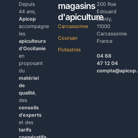
magasins
Depuis
200 Rue
44 ans,
Edouard
d'apiculture
Apicop
Branly,
accompagne
Carcassonne
11000
les
Carcassonne
Coursan
apiculteurs
France
d’Occitanie
Pollestres
en
04 68
proposant
47 12 04
du
compta@apicop
matériel
de
qualité
,
des
conseils
d’experts
et des
tarifs
coopératifs.