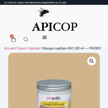
Le click & collect est désormais disponible sur le site
0
Accueil
/
Divers
/
Apimab
/ Masque capillaire BIO 200 ml — PROMO