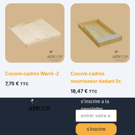
Couvre-cadres Warré -2
Couvre-cadres
nourrisseur dadant 5c
7,75
€
TTC
18,47
€
TTC
s’inscrire a la
newsletter
s'inscrire