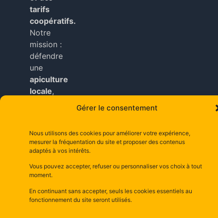
tarifs
coopératifs.
Notre
mission :
défendre
une
apiculture
locale
,
durable
Gérer le consentement
et
accessible
Nous utilisons des cookies pour améliorer votre expérience,
à tous
mesurer la fréquentation du site et proposer des contenus
nos
adaptés à vos intérêts.
adhérents
.
Vous pouvez accepter, refuser ou personnaliser vos choix à tout
moment.
Copyright © depuis 2025 dsm– la maison d’abeilles
En continuant sans accepter, seuls les cookies essentiels au
depuis 1981–
Mentions Légales
fonctionnement du site seront utilisés.