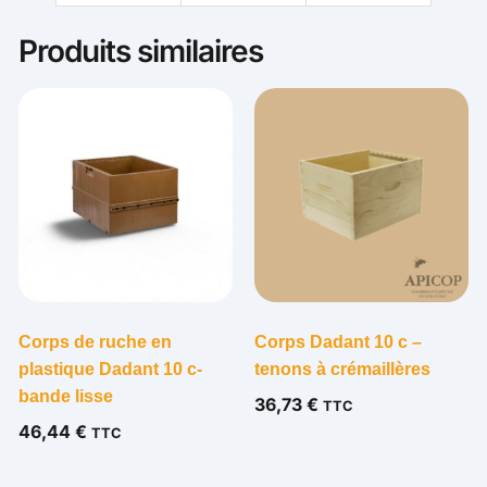
Produits similaires
Corps de ruche en
Corps Dadant 10 c –
plastique Dadant 10 c-
tenons à crémaillères
bande lisse
36,73
€
TTC
46,44
€
TTC