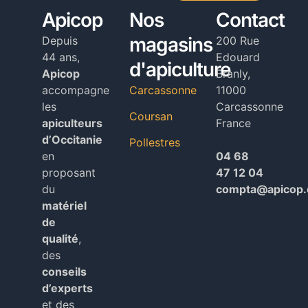
Alternative:
Apicop
Nos
Contact
magasins
Depuis
200 Rue
44 ans,
Edouard
d'apiculture
Apicop
Branly,
accompagne
Carcassonne
11000
les
Carcassonne
Coursan
apiculteurs
France
d’Occitanie
Pollestres
en
04 68
proposant
47 12 04
du
compta@apicop
matériel
de
qualité
,
des
conseils
d’experts
et des