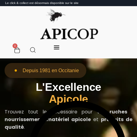
Le click & collect est désormais disponible sur le site
0
Depuis 1981 en Occitanie
L'Excellence
Apicole
Trouvez tout le nécessaire pour vos
ruches
:
nourrissement
,
matériel apicole
et
produits de
qualité
.