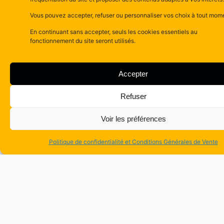
service des
Vous pouvez accepter, refuser ou personnaliser vos choix à tout mom
apiculteurs
En continuant sans accepter, seuls les cookies essentiels au
fonctionnement du site seront utilisés.
Depuis plus de 40 ans,
Apicop accompagne
les apiculteurs
Accepter
d’Occitanie en
proposant du
matériel
Refuser
de qualité
, des
Voir les préférences
conseils d’experts
et
des
tarifs
Politique de confidentialité et Conditions Générales de Vente
coopératifs.
Notre mission :
défendre une
apiculture locale
,
durable
et
accessible
à tous nos adhérents.