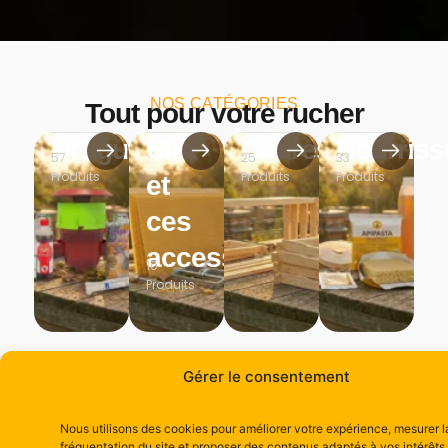
NOS CATÉGORIES
Tout pour votre rucher
Droguerie
Cire
Cadres
Nourris
57
25
33
Produits
Produits
Produits
et
ces
accessoires
10
Produits
Gérer le consentement
Apicop, la
coopérative au
Nous utilisons des cookies pour améliorer votre expérience, mesurer l
fréquentation du site et proposer des contenus adaptés à vos intérêts.