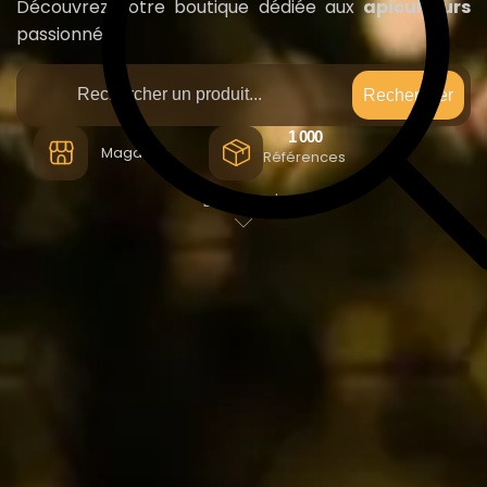
Découvrez notre boutique dédiée aux
apiculteurs
passionnés.
Rechercher
3
1 000
Magasins
Références
Découvrir