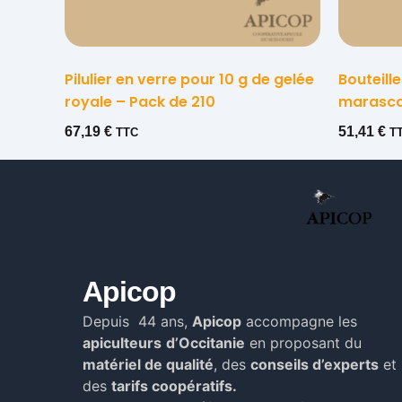
Pilulier en verre pour 10 g de gelée
Bouteill
royale – Pack de 210
marasca
67,19
€
51,41
€
TTC
T
Apicop
Depuis 44 ans,
Apicop
accompagne les
apiculteurs
d’Occitanie
en proposant du
matériel de qualité
, des
conseils d’experts
et
des
tarifs coopératifs.