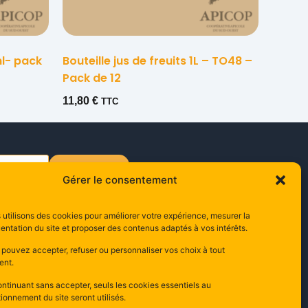
ml- pack
Bouteille jus de freuits 1L – TO48 –
Pack de 12
11,80
€
TTC
s'inscrire
Gérer le consentement
utilisons des cookies pour améliorer votre expérience, mesurer la
ontact
entation du site et proposer des contenus adaptés à vos intérêts.
0 Rue Edouard Branly,
 pouvez accepter, refuser ou personnaliser vos choix à tout
000 Carcassonne
nt.
ance
ntinuant sans accepter, seuls les cookies essentiels au
ionnement du site seront utilisés.