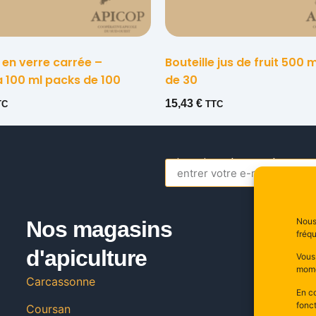
e en verre carrée –
Bouteille jus de fruit 500 
 100 ml packs de 100
de 30
15,43
€
TC
TTC
s’inscrire a la newsletter
Alternative:
Nous 
Nos magasins
C
fréqu
d'apiculture
20
Vous
11
mome
Carcassonne
Fr
En co
fonct
Coursan