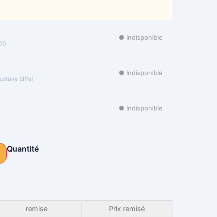
● Indisponible
000
● Indisponible
stave Eiffel
● Indisponible
Quantité
Alternative:
remise
Prix remisé