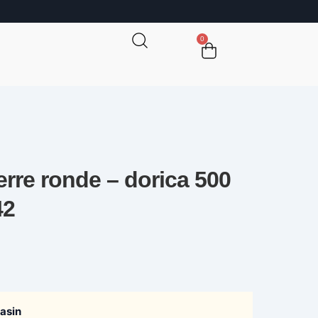
0
erre ronde – dorica 500
42
gasin