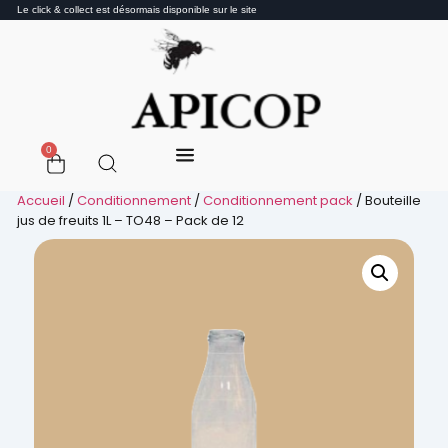
Le click & collect est désormais disponible sur le site
0
Accueil
/
Conditionnement
/
Conditionnement pack
/ Bouteille
jus de freuits 1L – TO48 – Pack de 12