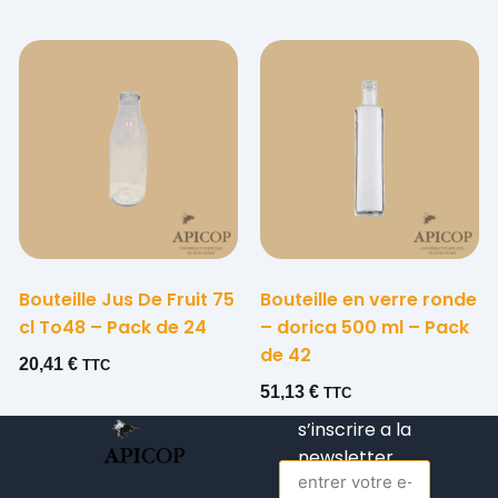
Bouteille Jus De Fruit 75
Bouteille en verre ronde
cl To48 – Pack de 24
– dorica 500 ml – Pack
de 42
20,41
€
TTC
51,13
€
TTC
s’inscrire a la
newsletter