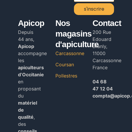
s'inscrire
Alternative:
Apicop
Nos
Contact
Depuis
magasins
200 Rue
44 ans,
Edouard
d'apiculture
Apicop
Branly,
accompagne
Carcassonne
11000
les
Carcassonne
Coursan
apiculteurs
France
d’Occitanie
Pollestres
en
04 68
proposant
47 12 04
du
compta@apicop
matériel
de
qualité
,
des
conseils