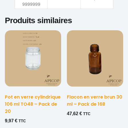
9999999
Produits similaires
Pot en verre cylindrique
Flacon en verre brun 30
106 ml TO48 – Pack de
ml – Pack de 168
20
47,62
€
TTC
9,97
€
TTC