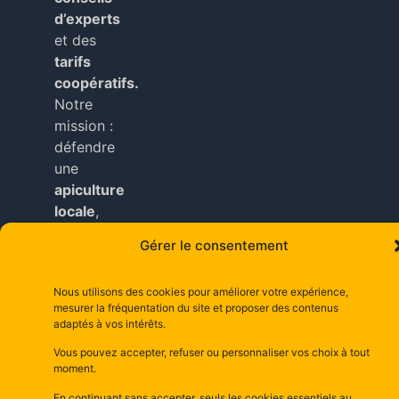
d’experts
et des
tarifs
coopératifs.
Notre
mission :
défendre
une
apiculture
locale
,
durable
Gérer le consentement
et
accessible
Nous utilisons des cookies pour améliorer votre expérience,
à tous
mesurer la fréquentation du site et proposer des contenus
nos
adaptés à vos intérêts.
adhérents
.
Vous pouvez accepter, refuser ou personnaliser vos choix à tout
moment.
Copyright © depuis 2025 dsm– la maison d’abeilles
En continuant sans accepter, seuls les cookies essentiels au