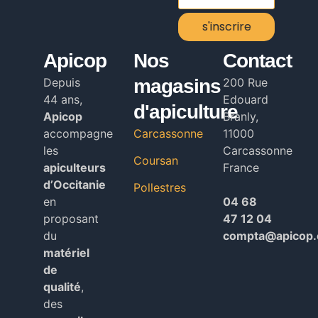
s'inscrire
Alternative:
Apicop
Nos
Contact
Depuis
magasins
200 Rue
44 ans,
Edouard
d'apiculture
Apicop
Branly,
accompagne
Carcassonne
11000
les
Carcassonne
Coursan
apiculteurs
France
d’Occitanie
Pollestres
en
04 68
proposant
47 12 04
du
compta@apicop
matériel
de
qualité
,
des