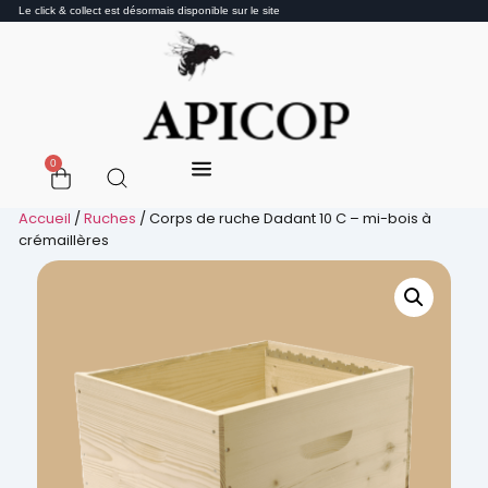
Le click & collect est désormais disponible sur le site
0
Accueil
/
Ruches
/ Corps de ruche Dadant 10 C – mi-bois à
crémaillères