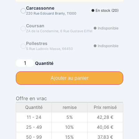
Carcassonne
● En stock (20)
220 Rue Edouard Branly, 11000
Coursan
● Indisponible
ZA de la Condamine, 6 Rue Gustave Eiffel
Pollestres
● Indisponible
5 Rue Ludovic Masse, 66450
Alternative:
Quantité
Ajouter au panier
Offre en vrac
Quantité
remise
Prix remisé
11 - 24
5%
42,28
€
25 - 49
10%
40,06
€
50 - 99
15%
37,83
€