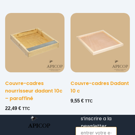
Couvre-cadres
Couvre-cadres Dadant
nourrisseur dadant 10c
10 c
– paraffiné
9,55
€
TTC
22,49
€
TTC
s’inscrire a la
newsletter