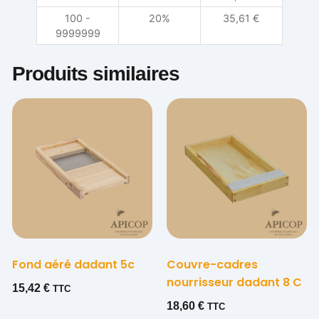
100 -
20%
35,61
€
9999999
Produits similaires
Fond aéré dadant 5c
Couvre-cadres
nourrisseur dadant 8 C
15,42
€
TTC
18,60
€
TTC