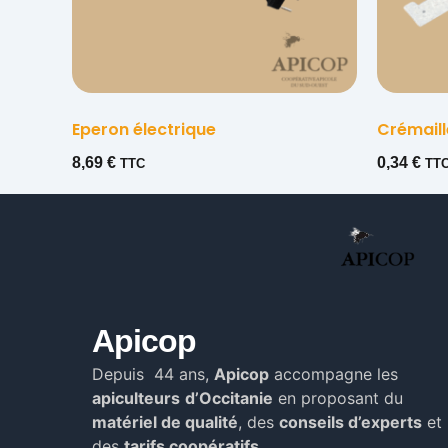
Eperon électrique
Crémaill
8,69
€
0,34
€
TTC
TT
Apicop
Depuis 44 ans,
Apicop
accompagne les
apiculteurs
d’Occitanie
en proposant du
matériel de qualité
, des
conseils d’experts
et
des
tarifs coopératifs.