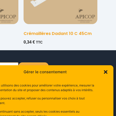
Crémaillères Dadant 10 C 45Cm
0,34
€
TTC
s'inscrire
Gérer le consentement
utilisons des cookies pour améliorer votre expérience, mesurer la
ontact
entation du site et proposer des contenus adaptés à vos intérêts.
0 Rue Edouard Branly,
 pouvez accepter, refuser ou personnaliser vos choix à tout
000 Carcassonne
nt.
ance
ntinuant sans accepter, seuls les cookies essentiels au