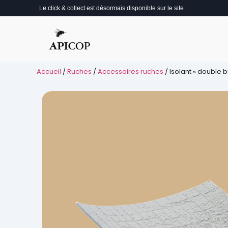
Le click & collect est désormais disponible sur le site
Accueil
/
Ruches
/
Accessoires ruches
/ Isolant « double 