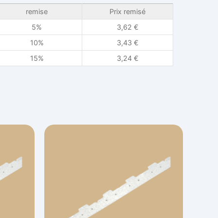
remise
Prix remisé
5%
3,62
€
10%
3,43
€
15%
3,24
€