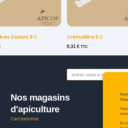
ères Dadant 8 C
Crémaillère 5 C
0,31
€
C
TTC
s’inscrire a la newsletter
Alternative:
Nous 
Nos magasins
C
fréqu
d'apiculture
20
Vous
11
mome
Carcassonne
Fr
En co