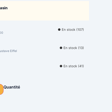
gasin
● En stock (107)
000
● En stock (13)
stave Eiffel
● En stock (41)
Quantité
Alternative: