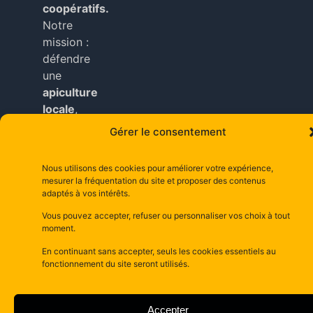
coopératifs.
Notre
mission :
défendre
une
apiculture
locale
,
durable
Gérer le consentement
et
accessible
Nous utilisons des cookies pour améliorer votre expérience,
à tous
mesurer la fréquentation du site et proposer des contenus
nos
adaptés à vos intérêts.
adhérents
.
Vous pouvez accepter, refuser ou personnaliser vos choix à tout
moment.
Copyright © depuis 2025 dsm– la maison d’abeilles
En continuant sans accepter, seuls les cookies essentiels au
depuis 1981–
Mentions Légales
fonctionnement du site seront utilisés.
Accepter