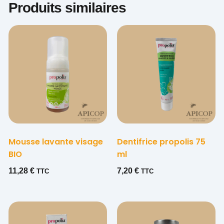
Produits similaires
Mousse lavante visage
Dentifrice propolis 75
BIO
ml
11,28
€
7,20
€
TTC
TTC