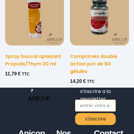
Spray buccal apaisant
Comprimés double
Propolis/Thym 20 ml
action pot de 60
gélules
11,79
€
TTC
14,20
€
TTC
s’inscrire a la
newsletter
s'inscrire
Alternative:
Apicop
Nos
Contact