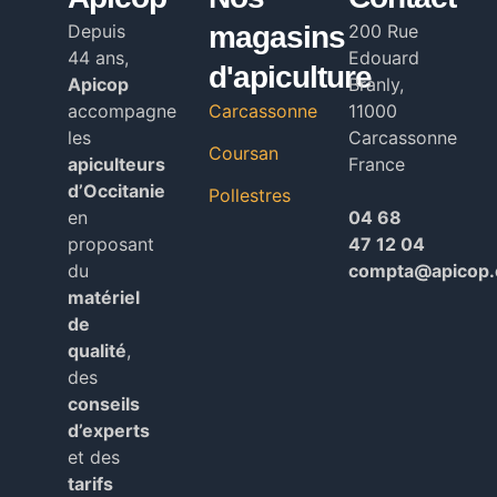
Depuis
magasins
200 Rue
44 ans,
Edouard
d'apiculture
Apicop
Branly,
accompagne
Carcassonne
11000
les
Carcassonne
Coursan
apiculteurs
France
d’Occitanie
Pollestres
en
04 68
proposant
47 12 04
du
compta@apicop
matériel
de
qualité
,
des
conseils
d’experts
et des
tarifs