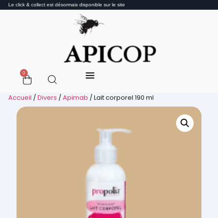
Le click & collect est désormais disponible sur le site
0
Accueil
/
Divers
/
Apimab
/ Lait corporel 190 ml