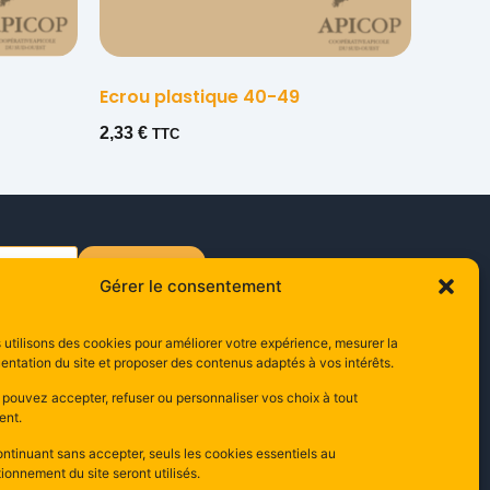
Ecrou plastique 40-49
2,33
€
TTC
s'inscrire
Gérer le consentement
utilisons des cookies pour améliorer votre expérience, mesurer la
ontact
entation du site et proposer des contenus adaptés à vos intérêts.
0 Rue Edouard Branly,
 pouvez accepter, refuser ou personnaliser vos choix à tout
000 Carcassonne
nt.
ance
ntinuant sans accepter, seuls les cookies essentiels au
ionnement du site seront utilisés.