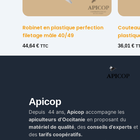
Robinet en plastique perfection
Couteau
filetage mâle 40/49
plastiqu
44,64
€
36,01
€
TTC
T
Apicop
Depuis 44 ans,
Apicop
accompagne les
apiculteurs
d’Occitanie
en proposant du
matériel de qualité
, des
conseils d’experts
et
des
tarifs coopératifs.