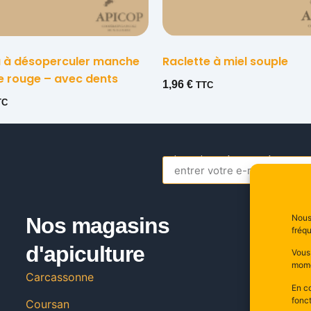
 à désoperculer manche
Raclette à miel souple
e rouge – avec dents
1,96
€
TTC
TC
s’inscrire a la newsletter
Alternative:
Nous 
Nos magasins
C
fréqu
d'apiculture
20
Vous
11
mome
Carcassonne
Fr
En co
fonct
Coursan