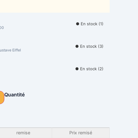
● En stock (1)
000
● En stock (3)
stave Eiffel
● En stock (2)
Quantité
Alternative:
remise
Prix remisé