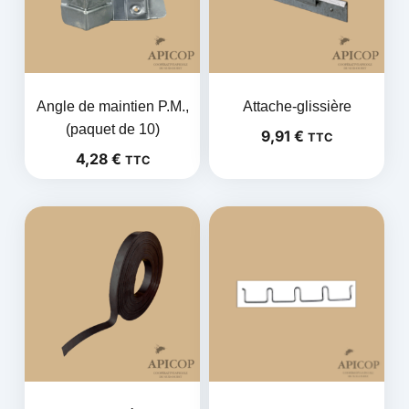
Angle de maintien P.M.,
Attache-glissière
(paquet de 10)
9,91
€
TTC
4,28
€
TTC