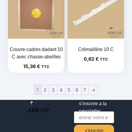
Couvre-cadres dadant 10
Crémaillère 10 C
C avec chasse-abeilles
0,62
€
TTC
15,36
€
TTC
1
2
3
4
5
6
7
→
s’inscrire a la
newsletter
s'inscrire