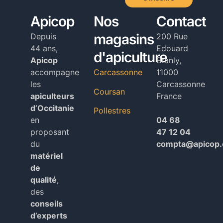
Alternative:
Apicop
Nos
Contact
magasins
Depuis
200 Rue
44 ans,
Edouard
d'apiculture
Apicop
Branly,
accompagne
Carcassonne
11000
les
Carcassonne
Coursan
apiculteurs
France
d’Occitanie
Pollestres
en
04 68
proposant
47 12 04
du
compta@apicop
matériel
de
qualité
,
des
conseils
d’experts