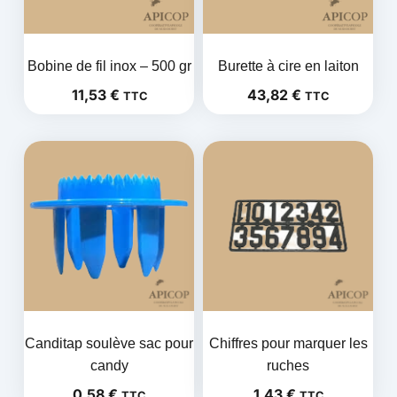
Bobine de fil inox – 500 gr
Burette à cire en laiton
11,53
€
43,82
€
TTC
TTC
Canditap soulève sac pour
Chiffres pour marquer les
candy
ruches
0,58
€
1,43
€
TTC
TTC