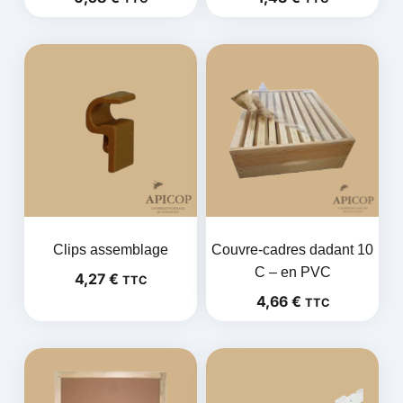
Clips assemblage
Couvre-cadres dadant 10
C – en PVC
4,27
€
TTC
4,66
€
TTC