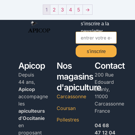
1
2
3
4
5
→
s’inscrire a la
newsletter
s'inscrire
Alternative:
Apicop
Nos
Contact
magasins
Depuis
200 Rue
44 ans,
Edouard
d'apiculture
Apicop
Branly,
accompagne
Carcassonne
11000
les
Carcassonne
Coursan
apiculteurs
France
d’Occitanie
Pollestres
en
04 68
proposant
47 12 04