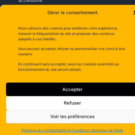
accessible
à tous
Gérer le consentement
nos
adhérents
.
Nous utilisons des cookies pour améliorer votre expérience,
mesurer la fréquentation du site et proposer des contenus
Copyright © depuis 2025 dsm– la maison d’abeilles
adaptés à vos intérêts.
depuis 1981–
Mentions Légales
Vous pouvez accepter, refuser ou personnaliser vos choix à tout
moment.
En continuant sans accepter, seuls les cookies essentiels au
fonctionnement du site seront utilisés.
Accepter
Refuser
Voir les préférences
Politique de confidentialité et Conditions Générales de Vente