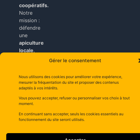
coopératifs.
Notre
mission :
défendre
une
apiculture
locale
,
durable
Gérer le consentement
et
accessible
Nous utilisons des cookies pour améliorer votre expérience,
à tous
mesurer la fréquentation du site et proposer des contenus
nos
adaptés à vos intérêts.
adhérents
.
Vous pouvez accepter, refuser ou personnaliser vos choix à tout
moment.
Copyright © depuis 2025 dsm– la maison d’abeilles
En continuant sans accepter, seuls les cookies essentiels au
depuis 1981–
Mentions Légales
fonctionnement du site seront utilisés.