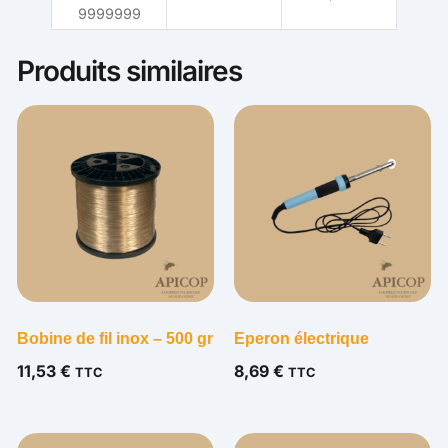
9999999
Produits similaires
Bobine de fil inox – 500 gr
Eperon électrique
11,53
€
8,69
€
TTC
TTC