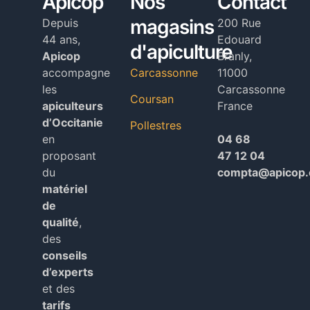
Apicop
Nos
Contact
magasins
Depuis
200 Rue
44 ans,
Edouard
d'apiculture
Apicop
Branly,
accompagne
Carcassonne
11000
les
Carcassonne
Coursan
apiculteurs
France
d’Occitanie
Pollestres
en
04 68
proposant
47 12 04
du
compta@apicop
matériel
de
qualité
,
des
conseils
d’experts
et des
tarifs