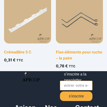
Crémaillère 5 C
Fixe-éléments pour ruche
– la paire
0,31
€
TTC
0,78
€
TTC
s’inscrire a la
newsletter
s'inscrire
Alternative: