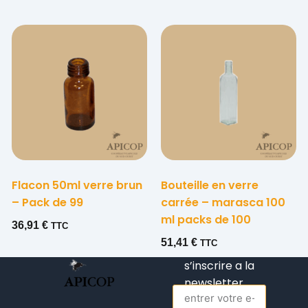
Flacon 50ml verre brun
Bouteille en verre
– Pack de 99
carrée – marasca 100
ml packs de 100
36,91
€
TTC
51,41
€
TTC
s’inscrire a la
newsletter