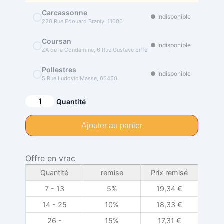
Carcassonne
● Indisponible
220 Rue Edouard Branly, 11000
Coursan
● Indisponible
ZA de la Condamine, 6 Rue Gustave Eiffel
Pollestres
● Indisponible
5 Rue Ludovic Masse, 66450
Alternative:
Quantité
Ajouter au panier
Offre en vrac
Quantité
remise
Prix remisé
7 - 13
5%
19,34
€
14 - 25
10%
18,33
€
26 -
15%
17,31
€